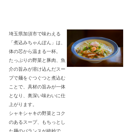
ま
で
ス
ク
埼玉県加須市で味わえる
ロ
「煮込みちゃんぽん」は、
ー
体の芯から温まる一杯。
ル
たっぷりの野菜と豚肉、魚
介の旨みが溶け込んだスー
プで麺をぐつぐつと煮込む
ことで、具材の旨みが一体
となり、奥深い味わいに仕
上がります。
シャキシャキの野菜とコク
のあるスープ、もちっとし
た麺のバランスが絶妙で、