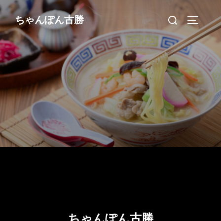
コ
検
ちゃんぽん古勝
ン
サイドバ
索
テ
対
ン
象:
ツ
へ
ス
キ
ッ
プ
ちゃんぽん古勝